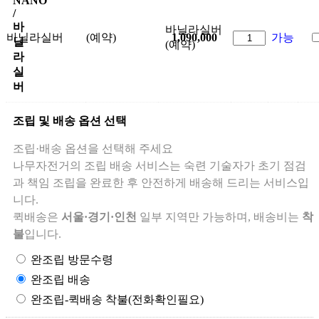
NANO
/
바
바닐라실버
바닐라실버
(예약)
1,090,000
가능
닐
(예약)
라
실
버
조립 및 배송 옵션 선택
조립·배송 옵션을 선택해 주세요
나무자전거의 조립 배송 서비스는 숙련 기술자가 초기 점검
과 책임 조립을 완료한 후 안전하게 배송해 드리는 서비스입
니다.
퀵배송은
서울·경기·인천
일부 지역만 가능하며, 배송비는
착
불
입니다.
완조립 방문수령
완조립 배송
완조립-퀵배송 착불(전화확인필요)