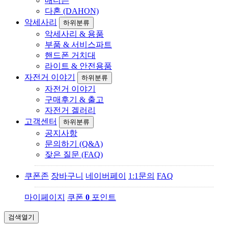
매디슨
다혼 (DAHON)
악세사리
하위분류
악세사리 & 용품
부품 & 서비스파트
핸드폰 거치대
라이트 & 안전용품
자전거 이야기
하위분류
자전거 이야기
구매후기 & 출고
자전거 겔러리
고객센터
하위분류
공지사항
문의하기 (Q&A)
잦은 질문 (FAQ)
쿠폰존
장바구니
네이버페이
1:1문의
FAQ
마이페이지
쿠폰
0
포인트
검색열기