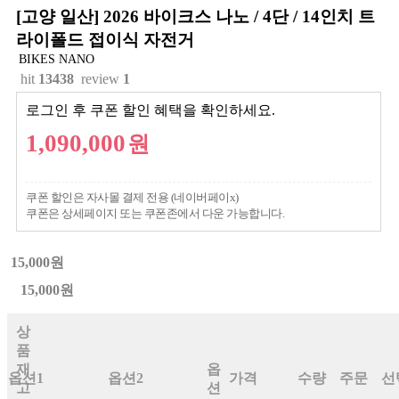
[고양 일산] 2026 바이크스 나노 / 4단 / 14인치 트
라이폴드 접이식 자전거
BIKES NANO
hit
13438
review
1
로그인 후 쿠폰 할인 혜택을 확인하세요.
1,090,000
원
쿠폰 할인은 자사몰 결제 전용 (네이버페이x)
쿠폰은 상세페이지 또는 쿠폰존에서 다운 가능합니다.
15,000원
15,000원
상
품
재
옵
옵션1
옵션2
가격
수량
주문
선
고
션