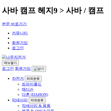
사바 캠프 헤지9 > 사바 / 캠프
본문 바로가기
커뮤니티
회원가입
로그인
메뉴열기
로그인
회원가입
자전거
하위분류
트라이폴드
매디슨
다혼 (DAHON)
악세사리
하위분류
악세사리 & 용품
부품 & 서비스파트