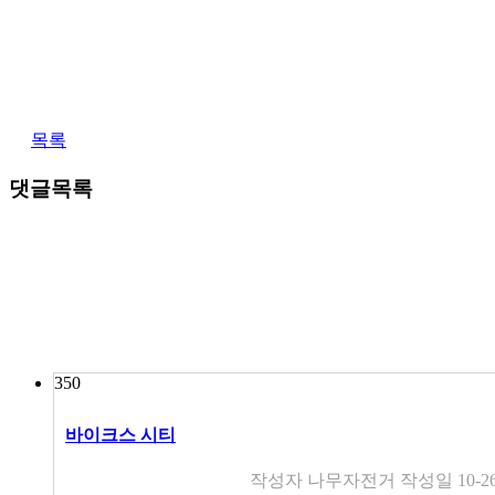
목록
댓글목록
350
바이크스 시티
작성자
나무자전거
작성일
10-2