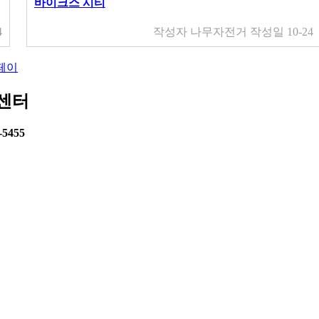
바이크스 시티
4
작성자
나무자전거
작성일
10-24
페이
센터
-5455