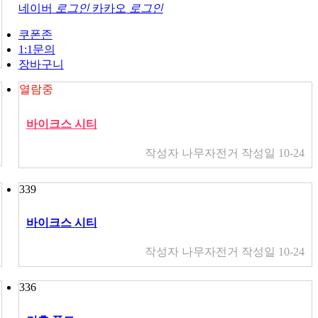
네이버
로그인
카카오
로그인
쿠폰존
1:1문의
장바구니
열람중
바이크스 시티
작성자
나무자전거
작성일
10-24
339
바이크스 시티
작성자
나무자전거
작성일
10-24
336