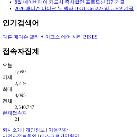
8월 네이버페이 카드사 즉시할인 프로모션
H
인기글
2026 매디슨 바이크 뉴 델타 10GT Gen2가 입…
H
인기글
인기검색어
다혼
매디슨
델타
바이크스
에어
시티
BIKES
접속자집계
오늘
1,690
어제
2,219
최대
4,095
전체
2,540,747
현재접속자
21
회사소개
|
개인정보
|
이용약관
사업자정보확인
|
에스크로가입확인