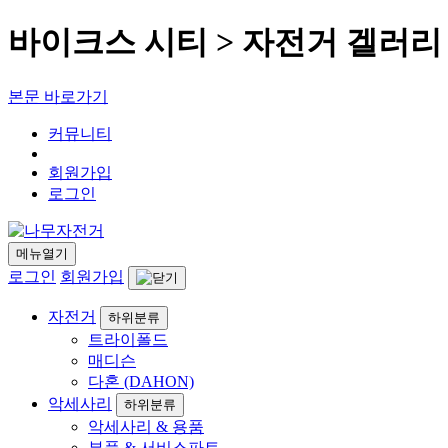
바이크스 시티 > 자전거 겔러리
본문 바로가기
커뮤니티
회원가입
로그인
메뉴열기
로그인
회원가입
자전거
하위분류
트라이폴드
매디슨
다혼 (DAHON)
악세사리
하위분류
악세사리 & 용품
부품 & 서비스파트