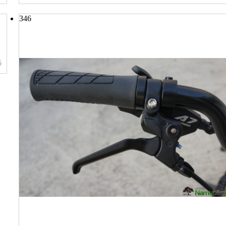
346
6