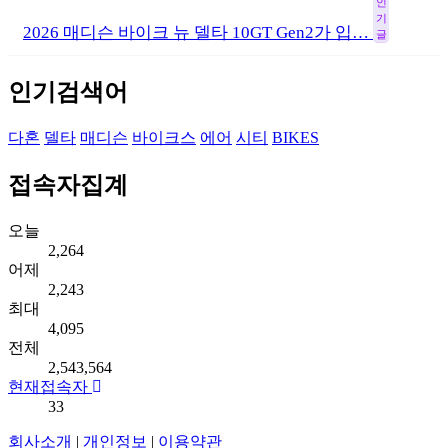
인
기
2026 매디슨 바이크 뉴 델타 10GT Gen2가 입…
글
인기검색어
다혼
델타
매디슨
바이크스
에어
시티
BIKES
접속자집계
오늘
2,264
어제
2,243
최대
4,095
전체
2,543,564
현재접속자
33
회사소개
|
개인정보
|
이용약관