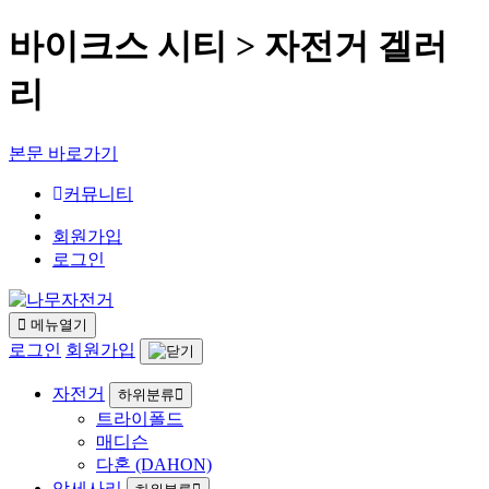
바이크스 시티 > 자전거 겔러
리
본문 바로가기
커뮤니티
회원가입
로그인
메뉴열기
로그인
회원가입
자전거
하위분류
트라이폴드
매디슨
다혼 (DAHON)
악세사리