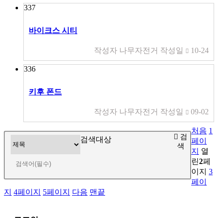
337
바이크스 시티
작성자
나무자전거
작성일
10-24
336
키후 폰드
작성자
나무자전거
작성일
09-02
처음
1
검
검색대상
페이
색
지
열
린
2
페
이지
3
페이
지
4
페이지
5
페이지
다음
맨끝