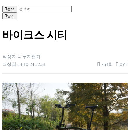
검색
닫기
바이크스 시티
작성자
나무자전거
작성일
23-10-24 22:31
763회
0건
본문