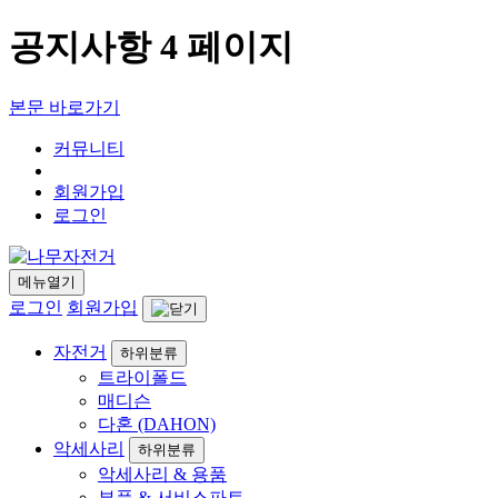
공지사항 4 페이지
본문 바로가기
커뮤니티
회원가입
로그인
메뉴열기
로그인
회원가입
자전거
하위분류
트라이폴드
매디슨
다혼 (DAHON)
악세사리
하위분류
악세사리 & 용품
부품 & 서비스파트