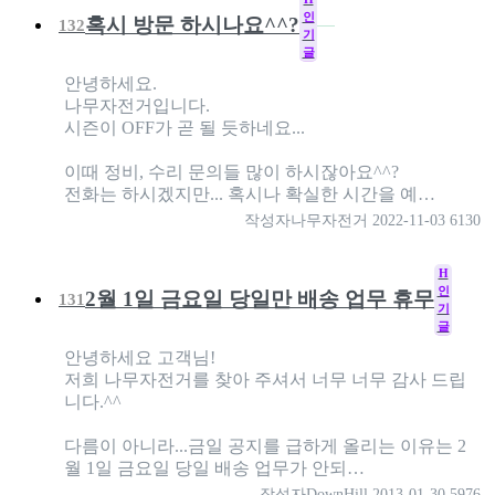
인
혹시 방문 하시나요^^?
132
기
글
안녕하세요.
나무자전거입니다.
시즌이 OFF가 곧 될 듯하네요...
이때 정비, 수리 문의들 많이 하시잖아요^^?
전화는 하시겠지만... 혹시나 확실한 시간을 예…
작성자
나무자전거
2022-11-03
6130
H
인
2월 1일 금요일 당일만 배송 업무 휴무
131
기
글
안녕하세요 고객님!
저희 나무자전거를 찾아 주셔서 너무 너무 감사 드립
니다.^^
다름이 아니라...금일 공지를 급하게 올리는 이유는 2
월 1일 금요일 당일 배송 업무가 안되…
작성자
DownHill
2013-01-30
5976