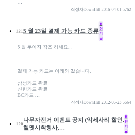
…
작성자
DownHill
2016-04-01
5762
H
인
5 월 23일 결제 가능 카드 종류
121
기
글
5 월 무이자 참조 하세요...
결제 가능 카드는 아래와 같습니다.
삼성카드 완료
신한카드 완료
BC카드 …
작성자
DownHill
2012-05-23
5664
H
나무자전거 이벤트 공지 (악세사리 할인,
인
120
기
헬멧시착행사,…
글