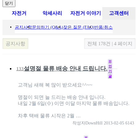
닫기
자전거
악세사리
자전거 이야기
고객센터
공지사항
문의하기 (Q&A)
잦은 질문 (FAQ)
반품/취소
공지사항
전체 178건 | 4 페이지
H
인
설명절 물류 배송 안내 드립니다.
133
기
글
고객님 새해 복 많이 받으세요^^~~
명절이 되면 늘 드리는 배송 안내 입니다.
내일 2월 6일(수) 이면 이달 마지막 물류 배송입니다.
차후 택배 물류 시작은 2월 …
작성자
DownHill
2013-02-05
6143
H