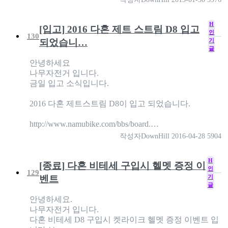
H
[입고] 2016 다혼 제트 스트림 D8 입고
인
130
기
되었습니…
글
안녕하세요
나무자전거 입니다.
금일 입고 소식입니다.
2016 다혼 제트스트림 D8이 입고 되었습니다.
http://www.namubike.com/bbs/board.…
작성자
DownHill
2016-04-28
5904
H
[종료] 다혼 비테세 구입시 헬멧 증정 이
인
129
기
벤트
글
안녕하세요.
나무자전거 입니다.
다혼 비테세 D8 구입시 켓라이크 헬멧 증정 이벤트 입