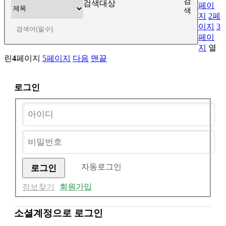
검
검색대상
페이
색
지
2
페
이지
3
페이
지
열
린
4
페이지
5
페이지
다음
맨끝
로그인
자동로그인
정보찾기
회원가입
소셜계정으로 로그인