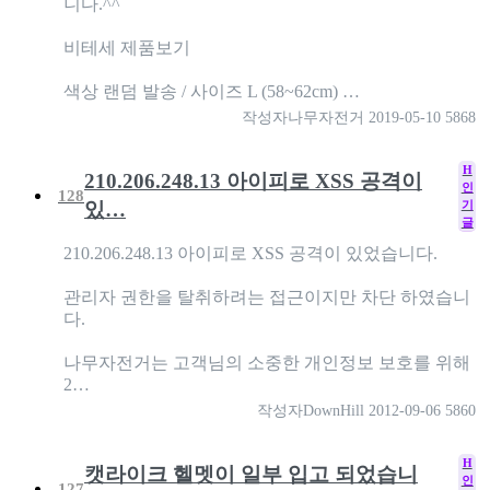
니다.^^
비테세 제품보기
색상 랜덤 발송 / 사이즈 L (58~62cm) …
작성자
나무자전거
2019-05-10
5868
H
210.206.248.13 아이피로 XSS 공격이
인
128
기
있…
글
210.206.248.13 아이피로 XSS 공격이 있었습니다.
관리자 권한을 탈취하려는 접근이지만 차단 하였습니
다.
나무자전거는 고객님의 소중한 개인정보 보호를 위해
2…
작성자
DownHill
2012-09-06
5860
H
캣라이크 헬멧이 일부 입고 되었습니
인
127