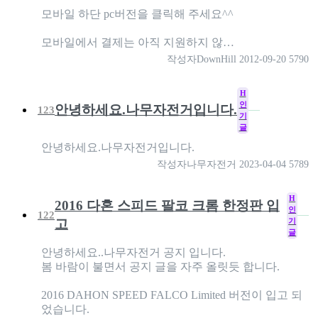
모바일 하단 pc버전을 클릭해 주세요^^
모바일에서 결제는 아직 지원하지 않…
작성자
DownHill
2012-09-20
5790
H
인
안녕하세요.나무자전거입니다.
123
기
글
안녕하세요.나무자전거입니다.
작성자
나무자전거
2023-04-04
5789
H
2016 다혼 스피드 팔코 크롬 한정판 입
인
122
기
고
글
안녕하세요..나무자전거 공지 입니다.
봄 바람이 불면서 공지 글을 자주 올릿듯 합니다.
2016 DAHON SPEED FALCO Limited 버전이 입고 되
었습니다.