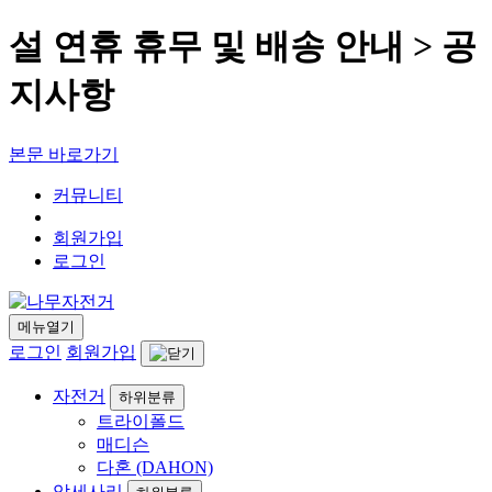
설 연휴 휴무 및 배송 안내 > 공
지사항
본문 바로가기
커뮤니티
회원가입
로그인
메뉴열기
로그인
회원가입
자전거
하위분류
트라이폴드
매디슨
다혼 (DAHON)
악세사리