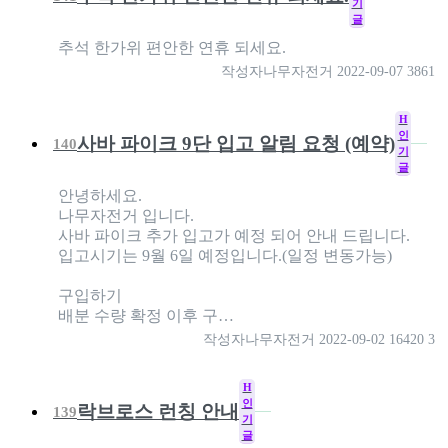
기
글
추석 한가위 편안한 연휴 되세요.
작성자
나무자전거
2022-09-07
3861
H
인
사바 파이크 9단 입고 알림 요청 (예약)
140
기
글
안녕하세요.
나무자전거 입니다.
사바 파이크 추가 입고가 예정 되어 안내 드립니다.
입고시기는 9월 6일 예정입니다.(일정 변동가능)
구입하기
배분 수량 확정 이후 구…
작성자
나무자전거
2022-09-02
16420
3
H
인
락브로스 런칭 안내
139
기
글