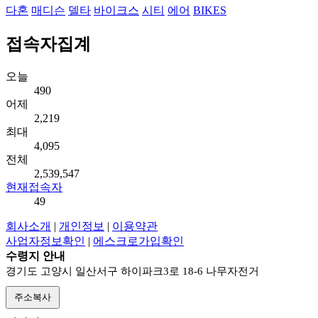
다혼
매디슨
델타
바이크스
시티
에어
BIKES
접속자집계
오늘
490
어제
2,219
최대
4,095
전체
2,539,547
현재접속자
49
회사소개
|
개인정보
|
이용약관
사업자정보확인
|
에스크로가입확인
수령지 안내
경기도 고양시 일산서구 하이파크3로 18-6 나무자전거
주소복사