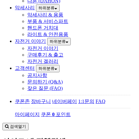
다혼 (DAHON)
악세사리
하위분류
악세사리 & 용품
부품 & 서비스파트
핸드폰 거치대
라이트 & 안전용품
자전거 이야기
하위분류
자전거 이야기
구매후기 & 출고
자전거 겔러리
고객센터
하위분류
공지사항
문의하기 (Q&A)
잦은 질문 (FAQ)
쿠폰존
장바구니
네이버페이
1:1문의
FAQ
마이페이지
쿠폰
0
포인트
검색열기