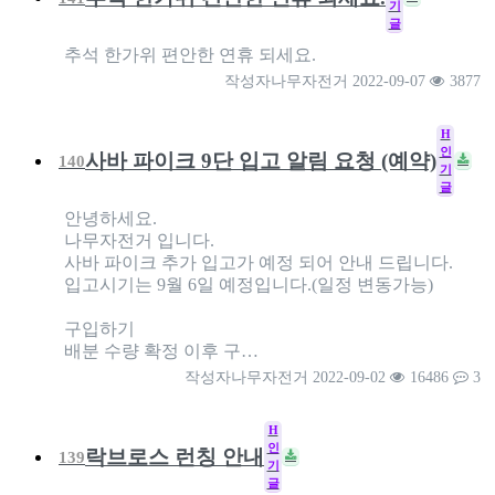
기
글
추석 한가위 편안한 연휴 되세요.
작성자
나무자전거
2022-09-07
3877
H
인
사바 파이크 9단 입고 알림 요청 (예약)
140
기
글
안녕하세요.
나무자전거 입니다.
사바 파이크 추가 입고가 예정 되어 안내 드립니다.
입고시기는 9월 6일 예정입니다.(일정 변동가능)
구입하기
배분 수량 확정 이후 구…
작성자
나무자전거
2022-09-02
16486
3
H
인
락브로스 런칭 안내
139
기
글