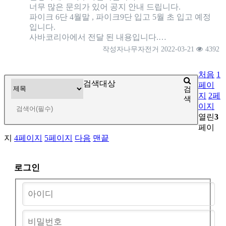
너무 많은 문의가 있어 공지 안내 드립니다.
파이크 6단 4월말 , 파이크9단 입고 5월 초 입고 예정
입니다.
사바코리아에서 전달 된 내용입니다.…
작성자
나무자전거
2022-03-21
4392
처음
1
검색대상
페이
검
지
2
페
색
이지
열린
3
페이
지
4
페이지
5
페이지
다음
맨끝
로그인