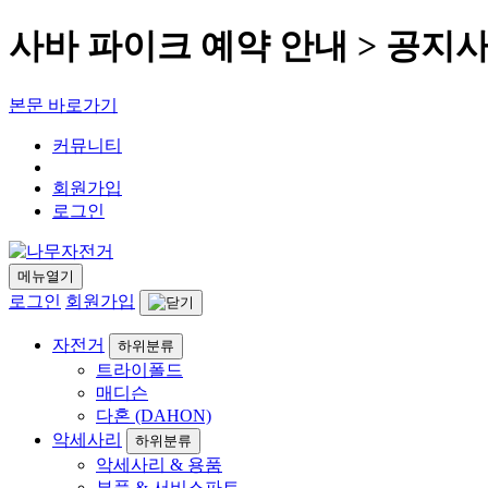
사바 파이크 예약 안내 > 공지
본문 바로가기
커뮤니티
회원가입
로그인
메뉴열기
로그인
회원가입
자전거
하위분류
트라이폴드
매디슨
다혼 (DAHON)
악세사리
하위분류
악세사리 & 용품
부품 & 서비스파트