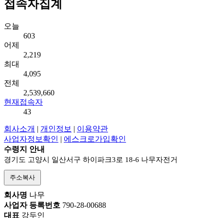
접속자집계
오늘
603
어제
2,219
최대
4,095
전체
2,539,660
현재접속자
43
회사소개
|
개인정보
|
이용약관
사업자정보확인
|
에스크로가입확인
수령지 안내
경기도 고양시 일산서구 하이파크3로 18-6 나무자전거
주소복사
회사명
나무
사업자 등록번호
790-28-00688
대표
강두인