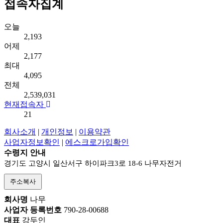
접속자집계
오늘
2,193
어제
2,177
최대
4,095
전체
2,539,031
현재접속자
21
회사소개
|
개인정보
|
이용약관
사업자정보확인
|
에스크로가입확인
수령지 안내
경기도 고양시 일산서구 하이파크3로 18-6 나무자전거
주소복사
회사명
나무
사업자 등록번호
790-28-00688
대표
강두인