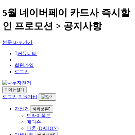
5월 네이버페이 카드사 즉시할
인 프로모션 > 공지사항
본문 바로가기
커뮤니티
회원가입
로그인
메뉴열기
로그인
회원가입
자전거
하위분류
트라이폴드
매디슨
다혼 (DAHON)
악세사리