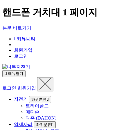
핸드폰 거치대 1 페이지
본문 바로가기
커뮤니티
회원가입
로그인
메뉴열기
로그인
회원가입
자전거
하위분류
트라이폴드
매디슨
다혼 (DAHON)
악세사리
하위분류