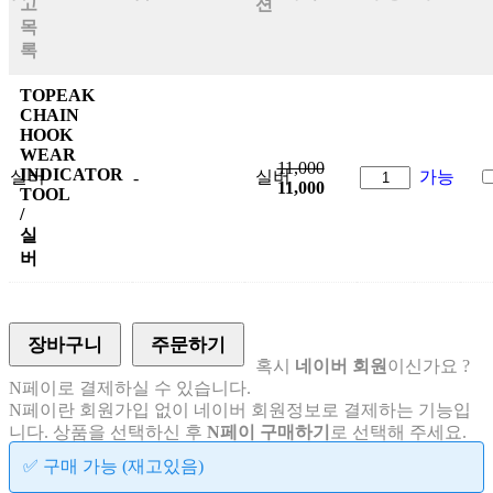
고
션
목
록
TOPEAK
CHAIN
HOOK
WEAR
11,000
INDICATOR
실버
실버
가능
-
11,000
TOOL
/
실
버
장바구니
주문하기
혹시
네이버 회원
이신가요 ?
N페이로 결제하실 수 있습니다.
N페이란 회원가입 없이 네이버 회원정보로 결제하는 기능입
니다. 상품을 선택하신 후
N페이 구매하기
로 선택해 주세요.
✅ 구매 가능 (재고있음)