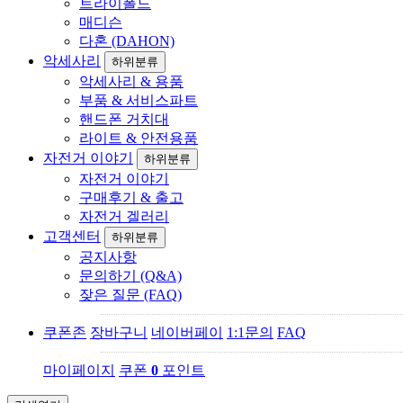
트라이폴드
매디슨
다혼 (DAHON)
악세사리
하위분류
악세사리 & 용품
부품 & 서비스파트
핸드폰 거치대
라이트 & 안전용품
자전거 이야기
하위분류
자전거 이야기
구매후기 & 출고
자전거 겔러리
고객센터
하위분류
공지사항
문의하기 (Q&A)
잦은 질문 (FAQ)
쿠폰존
장바구니
네이버페이
1:1문의
FAQ
마이페이지
쿠폰
0
포인트