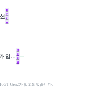
H
인
모션
기
글
H
인
2가 입…
기
글
10GT Gen2가 입고되었습니다.