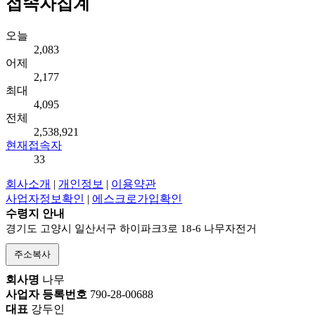
접속자집계
오늘
2,083
어제
2,177
최대
4,095
전체
2,538,921
현재접속자
33
회사소개
|
개인정보
|
이용약관
사업자정보확인
|
에스크로가입확인
수령지 안내
경기도 고양시 일산서구 하이파크3로 18-6 나무자전거
주소복사
회사명
나무
사업자 등록번호
790-28-00688
대표
강두인