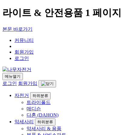
라이트 & 안전용품 1 페이지
본문 바로가기
커뮤니티
회원가입
로그인
메뉴열기
로그인
회원가입
자전거
하위분류
트라이폴드
매디슨
다혼 (DAHON)
악세사리
하위분류
악세사리 & 용품
부품 & 서비스파트