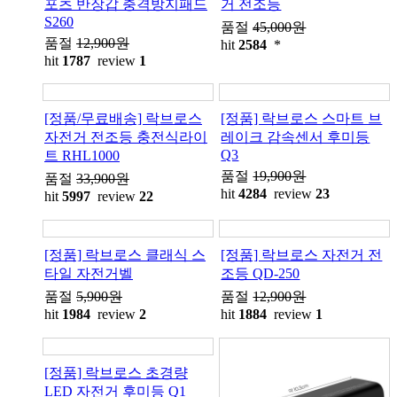
포츠 반장갑 충격방지패드
거 전조등
S260
품절
45,000원
품절
12,900원
hit
2584
*
hit
1787
review
1
[정품/무료배송] 락브로스
[정품] 락브로스 스마트 브
자전거 전조등 충전식라이
레이크 감속센서 후미등
Q3
트 RHL1000
품절
19,900원
품절
33,900원
hit
4284
review
23
hit
5997
review
22
[정품] 락브로스 클래식 스
[정품] 락브로스 자전거 전
타일 자전거벨
조등 QD-250
품절
5,900원
품절
12,900원
hit
1984
review
2
hit
1884
review
1
[정품] 락브로스 초경량
LED 자전거 후미등 Q1