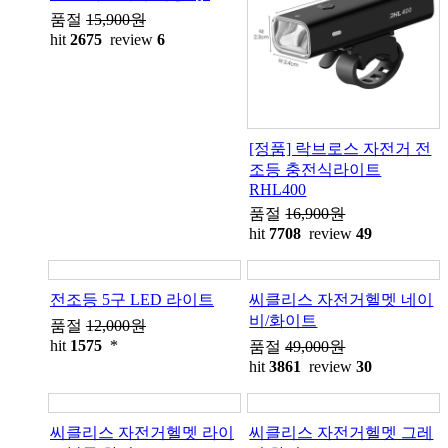
품절
15,900원
hit
2675
review
6
[정품] 락브로스 자전거 전
조등 충전식라이트
RHL400
품절
16,900원
hit
7708
review
49
전조등 5구 LED 라이트
씨클리스 자전거헬멧 네이
비/화이트
품절
12,000원
hit
1575
*
품절
49,000원
hit
3861
review
30
씨클리스 자전거헬멧 라이
씨클리스 자전거헬멧 그레