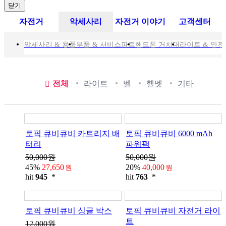
닫기
자전거
악세사리
자전거 이야기
고객센터
악세사리 & 용품
부품 & 서비스파트
핸드폰 거치대
라이트 & 안
전체
라이트
벨
헬멧
기타
토픽 큐비큐비 카트리지 배
토픽 큐비큐비 6000 mAh
터리
파워팩
50,000원
50,000원
45%
27,650
20%
40,000
원
원
hit
945
*
hit
763
*
토픽 큐비큐비 싱글 박스
토픽 큐비큐비 자전거 라이
트
12,000원