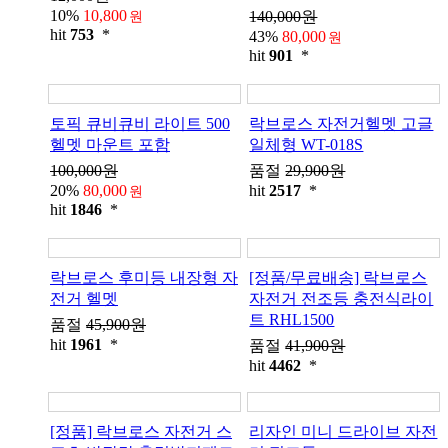
10%
10,800
140,000원
원
hit
753
*
43%
80,000
원
hit
901
*
토픽 큐비큐비 라이트 500
락브로스 자전거헬멧 고글
헬멧 마운트 포함
일체형 WT-018S
100,000원
품절
29,900원
20%
80,000
hit
2517
*
원
hit
1846
*
락브로스 후미등 내장형 자
[정품/무료배송] 락브로스
전거 헬멧
자전거 전조등 충전식라이
트 RHL1500
품절
45,900원
hit
1961
*
품절
41,900원
hit
4462
*
[정품] 락브로스 자전거 스
리자인 미니 드라이브 자전