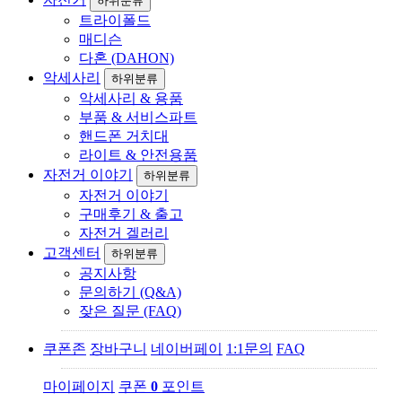
하위분류
트라이폴드
매디슨
다혼 (DAHON)
악세사리
하위분류
악세사리 & 용품
부품 & 서비스파트
핸드폰 거치대
라이트 & 안전용품
자전거 이야기
하위분류
자전거 이야기
구매후기 & 출고
자전거 겔러리
고객센터
하위분류
공지사항
문의하기 (Q&A)
잦은 질문 (FAQ)
쿠폰존
장바구니
네이버페이
1:1문의
FAQ
마이페이지
쿠폰
0
포인트