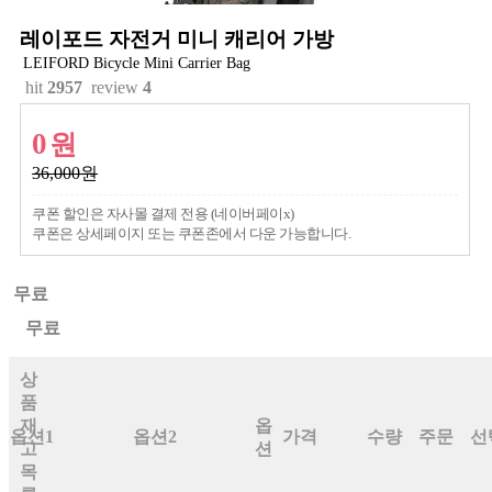
레이포드 자전거 미니 캐리어 가방
LEIFORD Bicycle Mini Carrier Bag
hit
2957
review
4
0
원
36,000원
쿠폰 할인은 자사몰 결제 전용 (네이버페이x)
쿠폰은 상세페이지 또는 쿠폰존에서 다운 가능합니다.
무료
무료
상
품
재
옵
옵션1
옵션2
가격
수량
주문
선
고
션
목