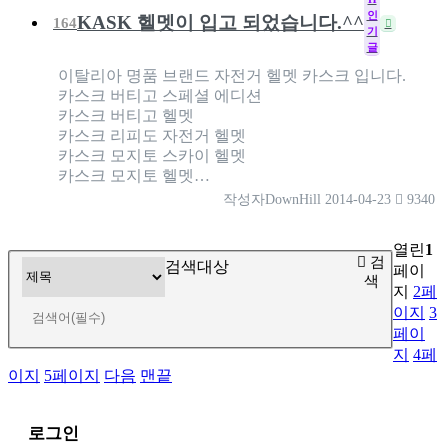
인
KASK 헬멧이 입고 되었습니다.^^
164
기
글
이탈리아 명품 브랜드 자전거 헬멧 카스크 입니다.
카스크 버티고 스페셜 에디션
카스크 버티고 헬멧
카스크 리피도 자전거 헬멧
카스크 모지토 스카이 헬멧
카스크 모지토 헬멧…
작성자
DownHill
2014-04-23
9340
열린
1
검
검색대상
페이
색
지
2
페
이지
3
페이
지
4
페
이지
5
페이지
다음
맨끝
로그인