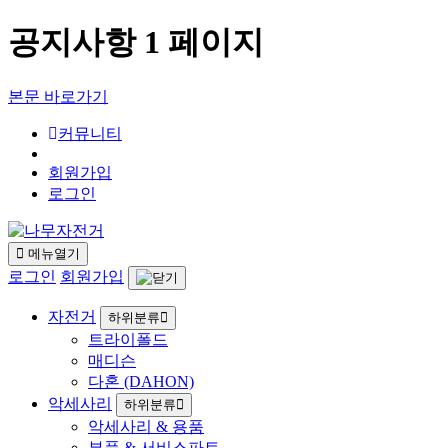
공지사항 1 페이지
본문 바로가기
커뮤니티
회원가입
로그인
메뉴열기
로그인
회원가입
자전거
하위분류
트라이폴드
매디슨
다혼 (DAHON)
악세사리
하위분류
악세사리 & 용품
부품 & 서비스파트