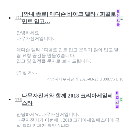
H
[안내 종료] 매디슨 바이크 델타 / 피콜로
인
177
기
민트 입고…
글
안녕하세요.
나무자전거입니다.
매디슨 델타 / 피콜로 민트 입고 문의가 많아 입고 알
림 요청 공간을 만들었습니다.
입고 및 일정을 문자로 보내 드립니다.
(수정 20…
작성자
나무자전거
2023-03-23
398775
16
H
나무자전거와 함께 2018 코리아세일페
인
176
기
스타
글
안녕하세요..나무자전거입니다.
나무자전거가 이번에... 2018 코리아세일페스타에 공
식 참여 업체가 되었습니다.