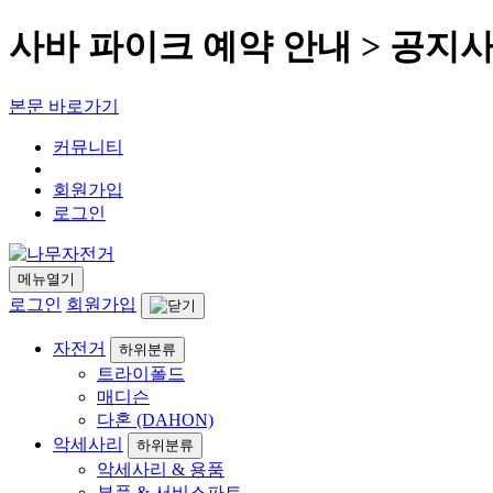
사바 파이크 예약 안내 > 공지
본문 바로가기
커뮤니티
회원가입
로그인
메뉴열기
로그인
회원가입
자전거
하위분류
트라이폴드
매디슨
다혼 (DAHON)
악세사리
하위분류
악세사리 & 용품
부품 & 서비스파트