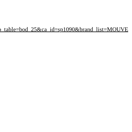
?bo_table=bod_25&ca_id=sp1090&brand_list=MOUVE