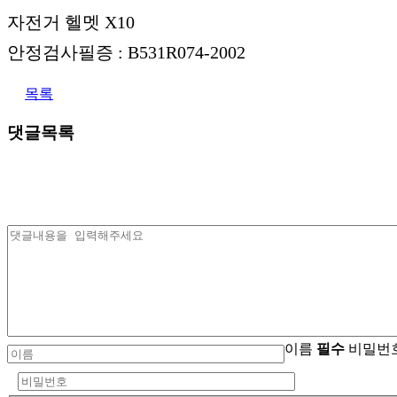
자전거 헬멧 X10
안정검사필증 : B531R074-2002
목록
댓글목록
이름
필수
비밀번