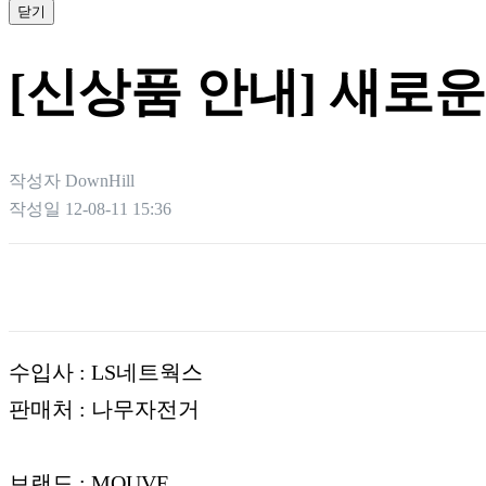
닫기
[신상품 안내] 새로
작성자
DownHill
작성일
12-08-11 15:36
본문
수입사 : LS네트웍스
판매처 : 나무자전거
브랜드 : MOUVE